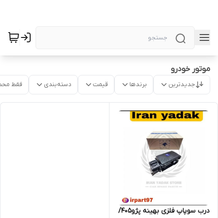
موتور خودرو
جدیدترین
برندها
قیمت
دسته‌بندی
فقط محص
درب سوپاپ فلزی بهینه پژو405/