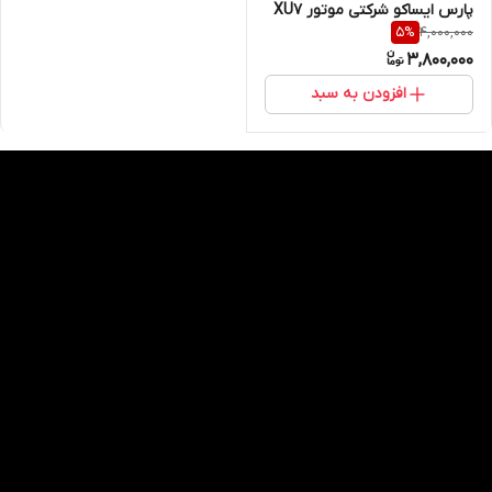
پارس ایساکو شرکتی موتور XU7
4,000,000
5
%
3,800,000
افزودن به سبد