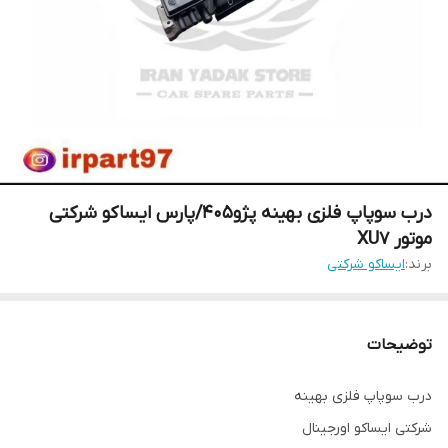
درب سوپاپ فلزی بهینه پژو405/پارس ایساکو شرکتی
موتور XU7
برند:
ایساکو شرکتی
توضیحات
درب سوپاپ فلزی بهینه
شرکتی ایساکو اورجینال