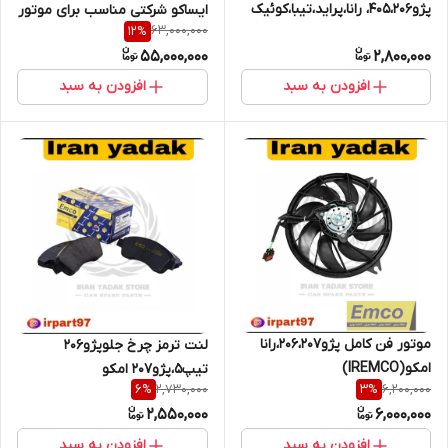
پژو405،206، رانا،پراید،تیبا،کوئیک
ایساکو شرکتی مناسب برای موتور
63,000,000
12
%
NTKژاپن با شناسه کالا و گارانتی 6
TU5
55,000,000
2,800,000
ماهه
افزودن به سبد
افزودن به سبد
موتور فن کامل پژو206،207،رانا
لنت ترمز چرخ جلوپژو206
امکو(IREMCO)
تیپ5،پژو207 امکو
2,730,000
6,200,000
6
%
3
%
2,550,000
6,000,000
افزودن به سبد
افزودن به سبد