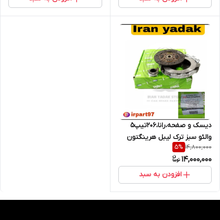
دیسک و صفحه،رانا،206تیپ5
والئو سبز ترک لیبل هرینگتون
14,800,000
5
%
14,000,000
افزودن به سبد