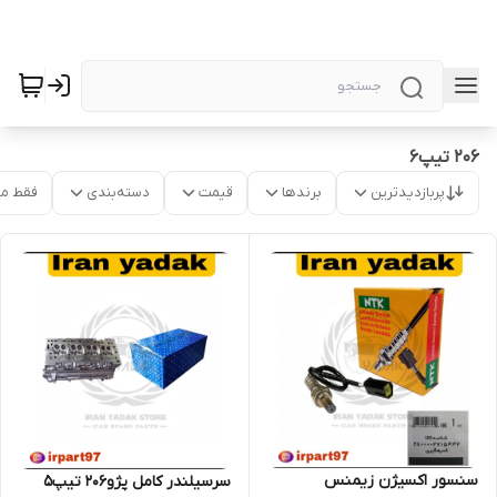
۲۰۶ تیپ۶
پربازدیدترین
برندها
قیمت
دسته‌بندی
فقط م
سنسور اکسیژن زیمنس
سرسیلندر کامل پژو206 تیپ5