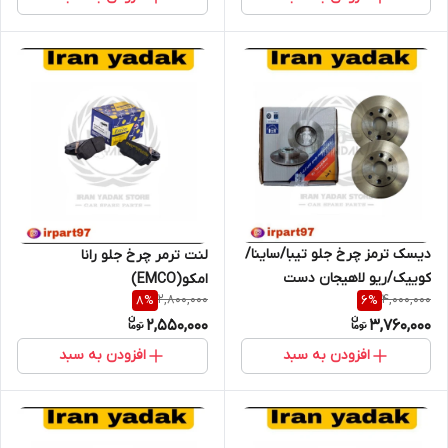
دیسک ترمز چرخ جلو تیبا/ساینا/
لنت ترمر چرخ جلو رانا
کوییک/ریو لاهیجان دست
امکو(EMCO)
2,800,000
4,000,000
8
%
6
%
دوعددی
2,550,000
3,760,000
افزودن به سبد
افزودن به سبد