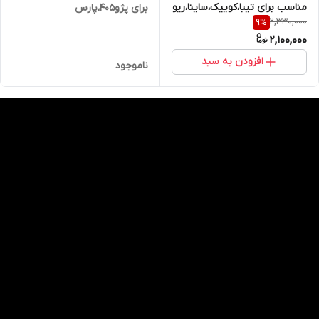
مناسب برای تیبا،کوییک،ساینا،ریو
برای پژو405،پارس
2,330,000
9
%
2,100,000
افزودن به سبد
ناموجود