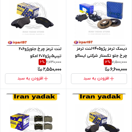
دیسک ترمز پژو405+لنت ترمز
لنت ترمز چرخ جلوپژو206
چرخ جلو تکستار شرکتی ایساکو
تیپ5،پژو207 امکو
2,730,000
7,500,000
6
%
12
%
2,550,000
6,600,000
افزودن به سبد
افزودن به سبد