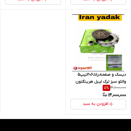
دیسک و صفحه،رانا،206تیپ5
والئو سبز ترک لیبل هرینگتون
14,800,000
5
%
14,000,000
افزودن به سبد