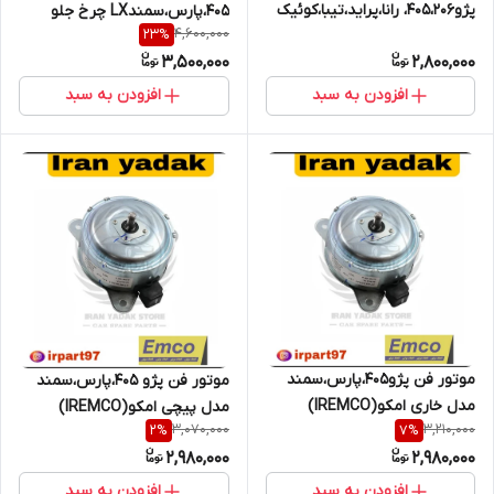
پژو405،206، رانا،پراید،تیبا،کوئیک
405،پارس،سمندLX چرخ جلو
4,600,000
23
%
NTKژاپن با شناسه کالا و گارانتی 6
(جفت)ایساکو شرکتی
3,500,000
2,800,000
ماهه
افزودن به سبد
افزودن به سبد
موتور فن پژو405،پارس،سمند
موتور فن پژو 405،پارس،سمند
مدل خاری امکو(IREMCO)
مدل پیچی امکو(IREMCO)
3,070,000
3,210,000
2
%
7
%
2,980,000
2,980,000
افزودن به سبد
افزودن به سبد