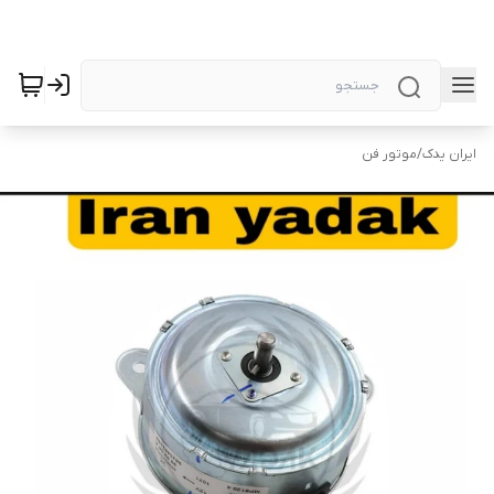
ایران یدک
/
موتور فن