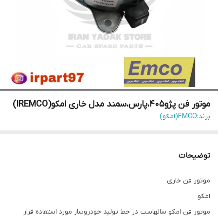
موتور فن پژو405،پارس،سمند مدل خاری امکو(IREMCO)
برند:
EMCO(امکو)
توضیحات
موتور فن خاری
امکو
موتور فن امکو سالهاست در خط تولید خودروساز مورد استفاده قرار