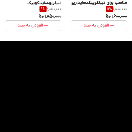
مناسب برای تیبا،کوییک،ساینا،ریو
تیبا،ریو،ساینا،کوییک
2,050,000
1,800,000
9
%
11
%
امکو(EMCO)
1,850,000
1,600,000
افزودن به سبد
افزودن به سبد