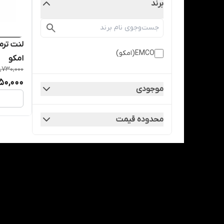
برند
EMCO(امکو)
امکو
,730,000
50,000
موجودی
محدوده قیمت