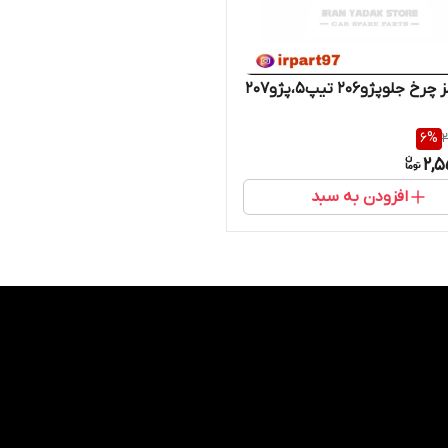
لنت ترمز چرخ جلوپژو206 تیپ5،پژو207
6
%
2
2,5
افزودن به سبد