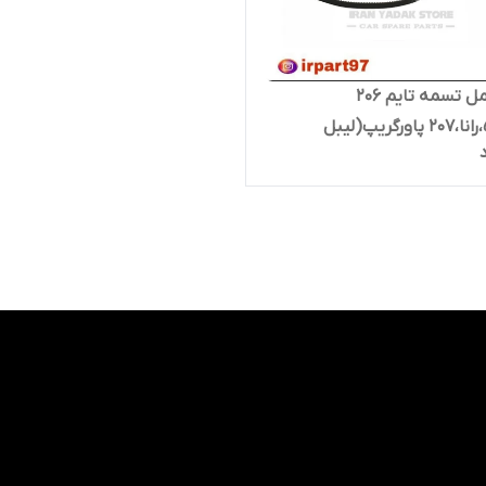
کیت کامل تسمه تایم 206
تیپ۵،۶،رانا،۲۰۷ پاورگریپ(لیبل
KD ژاپن