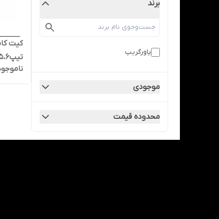
برند
پاورگریپ
ناموجود
هرینگتون)/K
موجودی
محدوده قیمت