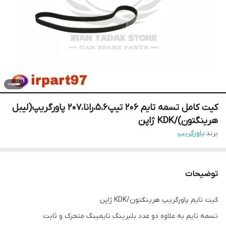
کیت کامل تسمه تایم 206 تیپ۵،۶،رانا،۲۰۷ پاورگریپ(لیبل
هرینگتون)/KDK ژاپن
برند:
پاورگریپ
توضیحات
کیت تایم پاورگریپ هرینگتون/KDK ژاپن
تسمه تایم به علاوه دو عدد بلبرینگ تایمینگ متحرک و ثابت