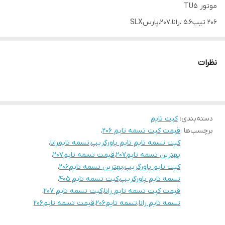
موتور TU5
206 تیپ5،6 ،رانا،207،پارسSLX
تسمه تایم اورجینال پاورگریپ لیبل هرینگتون (دارای لیبل اصالت و
شناسه کالا )
نظرات
بلبرینگ تسمه سفت کن تایم ثابت
KDK ژاپن اصلی لیبل ویژن
بلبرینگ تسمه سفت کن متحرک ساعتی
KDK ژاپن اصلی لیبل ویژن
توجه:بلبرینگ های تایم KDK قیمت و کیفیت مناسبتری نسبت به
دسته‌بندی
:
کیت تایم
بلبرینگ های پاورگریپ دارند
برچسب‌ها :
قیمت کیت تسمه تایم 206
،
فروشگاه ایران یدک یک فروشگاه آنلاین نیست
کیت تسمه تایم تایم پاورگریپ
،
تسمه تایمرانا
،
فروش به صورت آنلاین و حضوری
بهترین تسمه تایم207
،
قیمت تسمه تایم207
،
02166616690
کیت تایم پاورگریپ
،
بهترین تسمه تایم206
،
تسمه تایم پاورگریپ
،
کیت تسمه تایم 405
،
09197391877
قیمت کیت تسمه تایم رانا
،
کیت تسمه تایم 207
،
خرید حضوری:
تسمه تایم رانا
،
تسمه تایم206
،
قیمت تسمه تایم206
تهران:مهرآباد جنوبی.خیابان امام محمد باقر خیابان صفری پلاک77