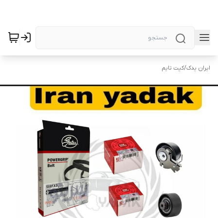
ایران یدک
/
کیت تایم