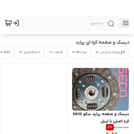
دیسک و صفحه کره ای پراید
پربازدیدترین
برندها
قیمت
دسته‌بندی
فقط م
دیسک و صفحه پراید سکو seco
کره اصلی با لیبل
10,000,000
5
%