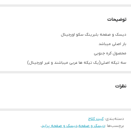
توضیحات
دیسک و صفحه بلبرینگ سکو اورجینال
بار اصلی میباشد
محصول کره جنوبی
سه تیکه اصلی(یک تیکه ها عربی میباشند و غیر اورجینال)
کیفیت عالی
شتاب عالی
نظرات
کلاج نرم
فروشگاه ایران یدک یک فروشگاه آنلاین نیست
فروش به صورت آنلاین و حضوری
دسته‌بندی
:
فروشگاه ایران یدک
کیت کلاج
برچسب‌ها :
دیسک و صفحه
،
دیسک و صفحه پراید
،
02166616690