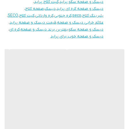
دیسک و صفحه سکو پراید
،
کیت کلاج پراید
،
09197391877
دیسک و صفحه کره ای پراید
،
دیسک
،
صفحه کلاج
،
خرید حضوری:
بلبرینگ کلاج
،
seco
،
کره جنوبی
،
کره وارداتی
،
کیت کلاج
،
SECO
،
علائم خرابی دیسک و صفحه
،
قیمت دیسک و صفحه پراید
،
تهران: مهرآباد جنوبی،خیابان امام محمد باقر،خیابان عبدالله صفری پلاک
دیسک و صفحه سکو
،
بهترین برند دیسک و صفحه
،
کره ای
،
77
دیسک و صفحه خوب برای پراید