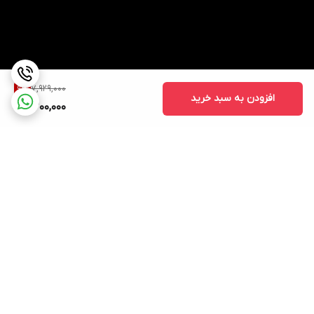
7,929,000
9
%
افزودن به سبد خرید
7,200,000
برگشت به بالا