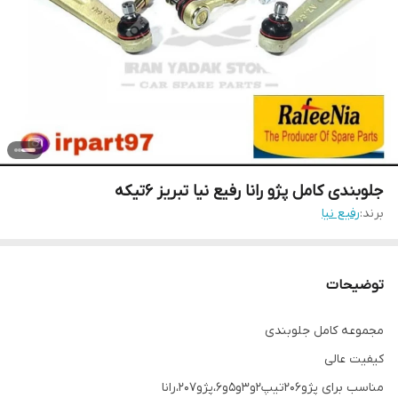
جلوبندی کامل پژو رانا رفیع نیا تبریز 6تیکه
برند:
رفیع نیا
توضیحات
مجموعه کامل جلوبندی
کیفیت عالی
مناسب برای پژو206تیپ2و3و5و6،پژو207،رانا