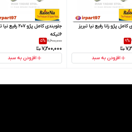
کامل پژو رانا رفیع نیا تبریز
جلوبندی کامل پژو 207 رفیع 
6تیکه
5
%
7,600,000
9
%
7,200,000
7,
افزودن به سبد
افزودن به سبد