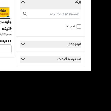
برند
جلوبندی 
رفیع نیا
6تیکه
7,929,000
200,000
موجودی
محدوده قیمت