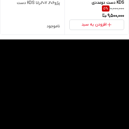
KDS دست دوعددی
پژو206، 207،رانا KDS دست
10,000,000
5
%
دوعددی
9,500,000
افزودن به سبد
ناموجود