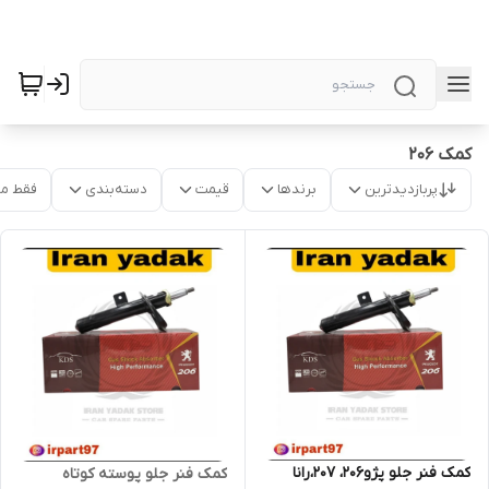
کمک 206
پربازدیدترین
برندها
قیمت
دسته‌بندی
فقط م
کمک فنر جلو پژو206، 207،رانا
کمک فنر جلو پوسته کوتاه