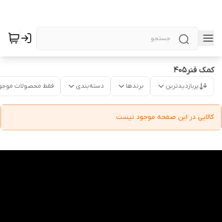
کمک فنر405
پربازدیدترین
برندها
دسته‌بندی
فقط محصولات موجو
کالایی در این صفحه موجود نیست