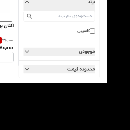
برند
اکتان بوستر 300
کاسپین
%
590,000
80,000
موجودی
محدوده قیمت