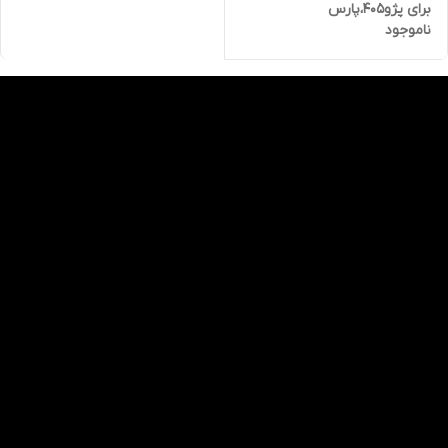
برای پژو405،پارس
ناموجود