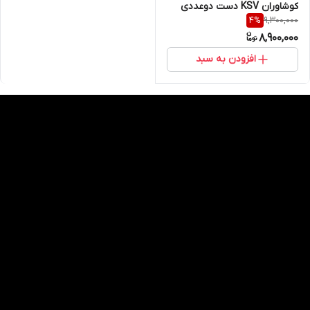
کوشاوران KSV دست دوعددی
9,300,000
4
%
8,900,000
افزودن به سبد