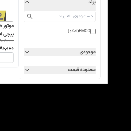
برند
EMCO(امکو)
پیچی امکو(O
,070,000
980,000
موجودی
محدوده قیمت