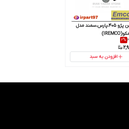
موتور فن پژو 405،پارس،سمند مدل
IREMC)
2
%
3
2,
افزودن به سبد