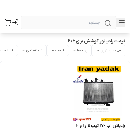
قیمت رادیاتور کوشش برای 206
جدیدترین
برندها
قیمت
دسته‌بندی
فقط محص
رادیاتور آب 206 تیپ 5 و2 و 3