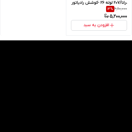
،رانا/207 لوله 26 -کوشش رادیاتور
6,110,000
14
%
5,200,000
افزودن به سبد