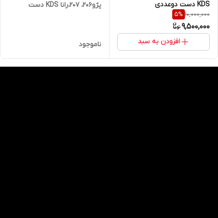
KDS دست دوعددی
پژو206، 207،رانا KDS دست
10,000,000
5
%
دوعددی
9,500,000
افزودن به سبد
ناموجود