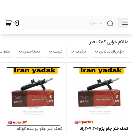
علائم خرابی کمک فنر
پربازدیدترین
برندها
قیمت
دسته‌بندی
فقط م
کمک فنر جلو پژو206، 207،رانا
کمک فنر جلو پوسته کوتاه