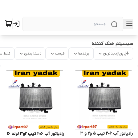
سیسیتم خنک کننده
پربازدیدترین
برندها
قیمت
دسته‌بندی
فقط م
رادیاتور آب 206 تیپ 5 و2 و 3
رادیاتور آب 206 تیپ 2و3 لوله 16