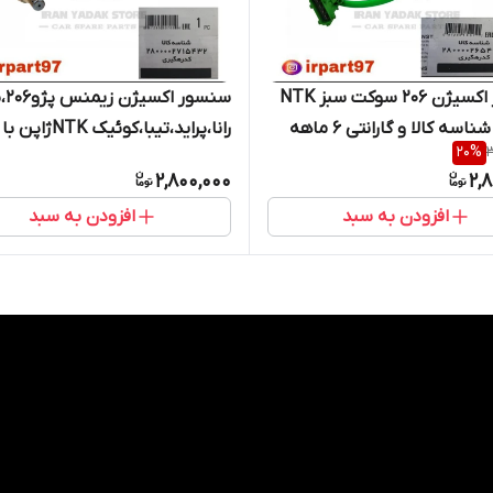
سنسور اکسیژن 206 سوکت سبز NTK
ناسه کالا و گارانتی 6 ماهه
رانا،پراید،تیبا،کوئیک NTKژاپن با
20
%
3
شناسه کالا و گارانتی 6 ماهه
2,800,000
2,
افزودن به سبد
افزودن به سبد