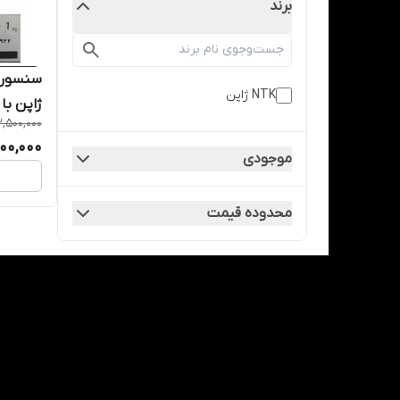
برند
NTK ژاپن
ژاپن با ش
,500,000
800,000
موجودی
محدوده قیمت