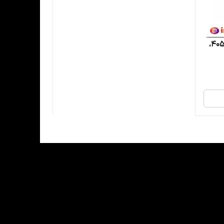
سنسور اکسیژن زیمنس پژو405،206،