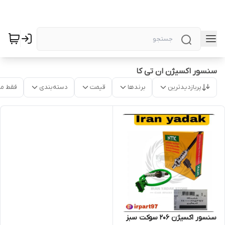
سنسور اکسیژن ان تی کا
پربازدیدترین
برندها
قیمت
دسته‌بندی
فقط م
سنسور اکسیژن 206 سوکت سبز