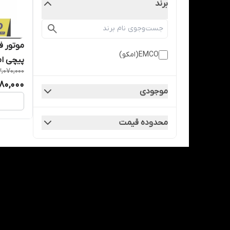
برند
EMCO(امکو)
پیچی امکو(O
,070,000
980,000
موجودی
محدوده قیمت