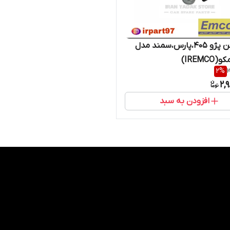
موتور فن پژو 405،پارس،سمند مدل
IREMC)
2
%
3
2,
افزودن به سبد