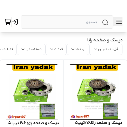
دیسک و صفحه رانا
جدیدترین
برندها
قیمت
دسته‌بندی
فقط محص
دیسک و صفحه،رانا،206تیپ5
دیسک و صفحه پژو 206 تیپ 5