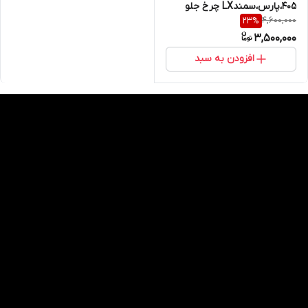
405،پارس،سمندLX چرخ جلو
4,600,000
23
%
(جفت)ایساکو شرکتی
3,500,000
افزودن به سبد