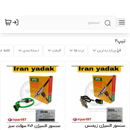
تیپ۲
پربازدیدترین
برندها
قیمت
دسته‌بندی
فقط م
سنسور اکسیژن زیمنس
سنسور اکسیژن 206 سوکت سبز