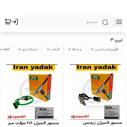
تیپ ۳
پربازدیدترین
برندها
قیمت
دسته‌بندی
فقط م
سنسور اکسیژن زیمنس
سنسور اکسیژن 206 سوکت سبز