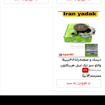
دیسک و صفحه،رانا،206تیپ5
والئو سبز ترک لیبل هرینگتون
14,800,000
5
%
14,000,000
افزودن به سبد