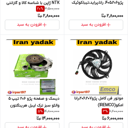
پژو405،206، رانا،پراید،تیبا،کوئیک
NTK ژاپن با شناسه کالا و گارانتی
3,500,000
20
%
NTKژاپن با شناسه کالا و گارانتی 6
6 ماهه
2,800,000
2,800,000
ماهه
افزودن به سبد
افزودن به سبد
موتور فن کامل پژو206،207،رانا
دیسک و صفحه پژو 206 تیپ 5
امکو(IREMCO)
والئو سبز ترک لیبل هرینگتون
14,800,000
6,200,000
5
%
3
%
14,000,000
6,000,000
افزودن به سبد
افزودن به سبد