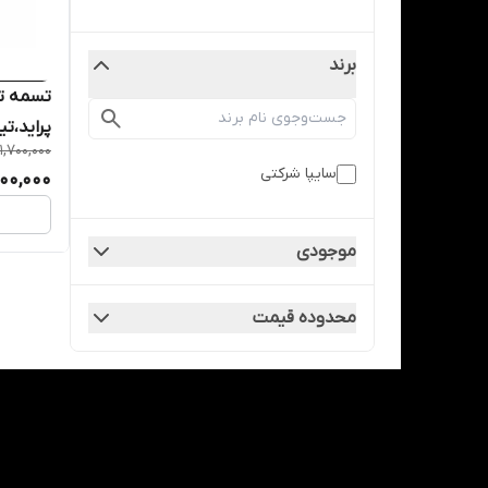
برند
تسمه تا
پراید،تی
1,700,000
سایپا شرکتی
500,000
موجودی
محدوده قیمت