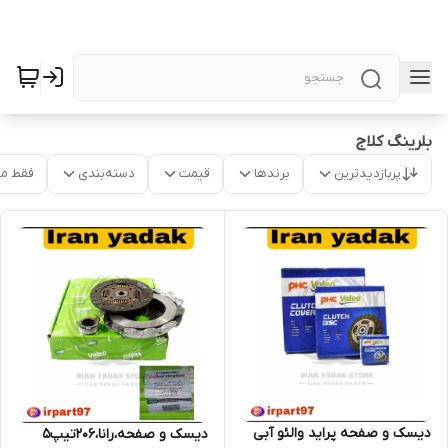
بلرینگ کلاج
پربازدیدترین
برندها
قیمت
دسته‌بندی
فقط م
دیسک و صفحه پراید والئو آبی
دیسک و صفحه،رانا،206تیپ5