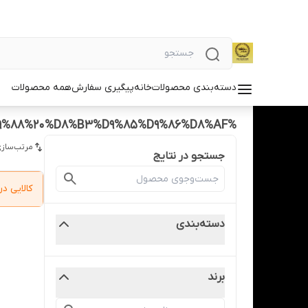
دسته‌بندی محصولات
خانه
پیگیری سفارش
همه محصولات
%DA%A9%D9%85%DA%A9%20%D8%AC%D9%84%D9%88%20%D8%B3%D9%85%D9%86%D8%AF
مرتب‌سازی
جستجو در نتایج
کالایی 
دسته‌بندی
برند