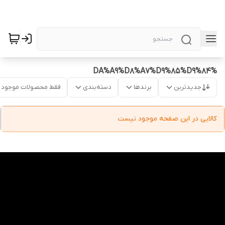
%DA%A9%D8%A7%D9%85%D9%84
جدیدترین
برندها
دسته‌بندی
فقط محصولات موجود
کالایی در این صفحه موجود نیست