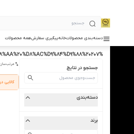
دسته‌بندی محصولات
خانه
پیگیری سفارش
همه محصولات
%D9%84%D9%86%D8%AA%20%D8%AC%D9%84%D9%88%20207
مرتب‌سازی
جستجو در نتایج
کالایی 
دسته‌بندی
برند