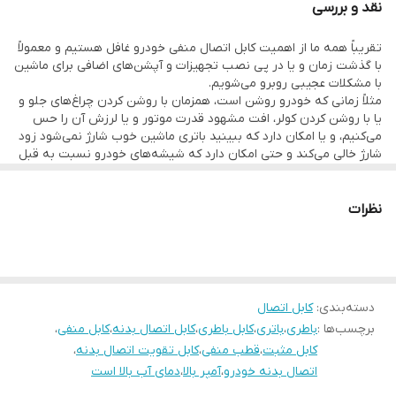
نقد و بررسی
افزایش طول عمر باطری و قطعات برقی خودرو مانند کوئل و وایر،دینام و
تقریباً همه ما از اهمیت کابل اتصال منفی خودرو غافل هستیم و معمولاً
...
با گذشت زمان و یا در پی نصب تجهیزات و آپشن‌های اضافی برای ماشین
با مشکلات عجیبی روبرو می‌شویم.
مثلاً زمانی که خودرو روشن است، همزمان با روشن کردن چراغ‌های جلو و
نحوه نصب:
یا با روشن کردن کولر، افت مشهود قدرت موتور و یا لرزش آن را حس
یک سر سیم به سر منفی باطری و سر دیگر به بدنه خودرو متصل
می‌کنیم، و یا امکان دارد که ببینید باتری ماشین خوب شارژ نمی‌شود زود
شارژ خالی می‌کند و حتی امکان دارد که شیشه‌های خودرو نسبت به قبل
میگردد
با سرعت کمتری بالا روند.
خوب در اینطور مواقع واکنش شما چیست؟ احتمالاً اولین کاری که
بهتر است در همه خودرو ها به جز ال90 و ساندرو دو عدد کابل اتصال
می‌کنید این است که ماشین را پیش مکانیک برده و ایشان هم احتمالاً
نظرات
بدنه نصب گردد به این صورت که یطرف به سر منفی باطری و سر دیگر
رای به تعویض باتری و یا سرویس دینام خودرو می‌دهد.
ولی بدانید که اتصال منفی خودروی شما بر بدنه و بر موتور دچار ضعف
یک عدد به بدنه و یک عدد به موتور خودرو متصل گردد.
شده است که شما می‌بایستی اولاً کابل اتصال منفی را باز کرده و جای
اتصال آن بر باتری و بر بدنه موتور و بدنه خودرو (که جای اتصال آن
برای هر خودرو فرق می‌کند) را تمیز کرده و دوماً با بررسی خود کابل، اگر
دسته‌بندی
:
کابل اتصال
ضعیف شده باشد، خود کابل را هم تعویض کنید.
برچسب‌ها :
باطری
،
باتری
،
کابل باطری
،
کابل اتصال بدنه
،
کابل منفی
،
کابل مثبت
،
قطب منفی
،
کابل تقویت اتصال بدنه
،
اتصال بدنه خودرو
،
آمپر بالا
،
دمای آب بالا است