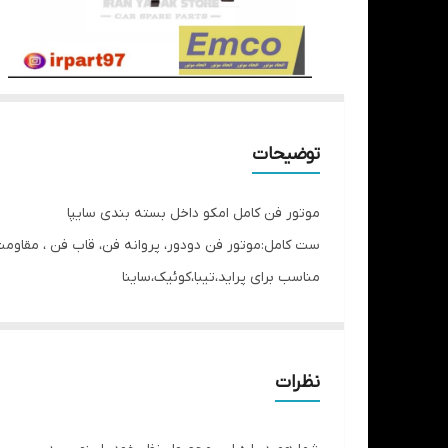
توضیحات
موتور فن کامل امکو داخل بسته بندی سایپا
ست کامل:موتور فن دودور، پروانه فن، قاب فن ، مقاو
مناسب برای پراید،تیبا،کوئیک،ساینا
کیفیت عالی
موتور فن امکو سالهاست در خط تولید سایپاو ایران خودرو
فروشگاه ایران یدک یک فروشگاه آنلاین نیست
نظرات
فروش به صورت آنلاین و حضوری
02166616690