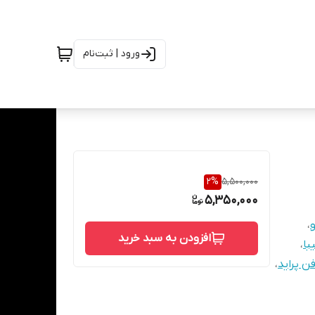
ورود | ثبت‌نام
2
%
5,500,000
5,350,000
،
افزودن به سبد خرید
با
،
فن پراید
،