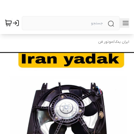
ایران یدک
/
موتور فن