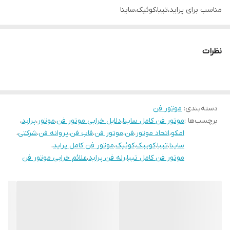
مناسب برای پراید،تیبا،کوئیک،ساینا
کیفیت عالی
موتور فن امکو سالهاست در خط تولید سایپاو ایران خودرو مورد استفاده
نظرات
قرار میگیرد.
فروشگاه ایران یدک یک فروشگاه آنلاین نیست
فروش به صورت آنلاین و حضوری
02166616690
دسته‌بندی
:
موتور فن
برچسب‌ها :
موتور فن کامل ساینا
،
دلایل خرابی موتور فن
،
موتور
،
پراید
،
09197391877
امکو
،
اتحاد موتور
،
فن
،
موتور فن
،
قاب فن
،
پروانه فن
،
شرکتی
،
خرید حضوری:
ساینا
،
تیبا
،
کوییک
،
کوئیک
،
موتور فن کامل پراید
،
موتور فن کامل تیبا
،
رله فن پراید
،
تهران:مهرآباد جنوبی.خیابان امام محمد باقر خیابان صفری پ77
علائم خرابی موتور فن
راه ارتباطی کلیک کنید