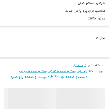
شرکتی ایساکو اصلی
مناسب برای پژو پارس جدید
موتور xu7p
فروشگاه ایران یدک فقط یک فروشگاه آنلاین نیست
فروش به صورت آنلاین و حضوری
نظرات
فروشگاه ایران یدک
خرید حضوری:
تهران: مهرآباد جنوبی،خیابان امام محمد باقر،خیابان عبدالله صفری پلاک
77
دسته‌بندی
:
کیت کلاج
برچسب‌ها :
xu7p
،
دیسک و صفحه 405
،
دیسک و صفحه پارس
،
راه ارتباطی با فروشگاه
دیسک و صفحه xu7p
،
XU7P
،
دیسک و صفحه پژو جدید