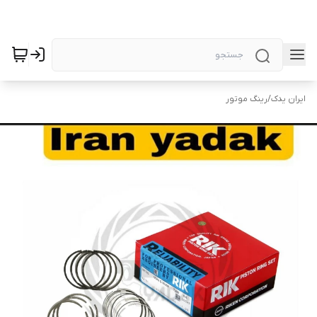
ایران یدک
/
رینگ موتور