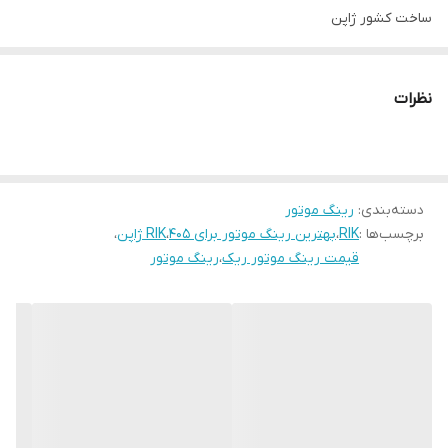
ساخت کشور ژاپن
مناسب برای موتور XU7
نظرات
فروشگاه ایران یدک فقط یک فروشگاه آنلاین نیست
فروش به صورت آنلاین و حضوری
فروشگاه ایران یدک
دسته‌بندی
:
خرید حضوری:
رینگ موتور
برچسب‌ها :
RIK
،
بهترین رینگ موتور برای 405
،
RIK ژاپن
،
تهران: مهرآباد جنوبی،خیابان امام محمد باقر،خیابان عبدالله صفری پلاک
قیمت رینگ موتور ریک
،
رینگ موتور
77
راه ارتباطی با فروشگاه