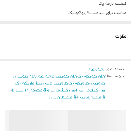
کیفیت درجه یک
مناسب برای تیبا/ساینا/ریو/کوییک
شامل:
طبق چپ و راست رفیع نیا 2عدد
نظرات
سیبک فرمان رفیع نیا 2عدد
میل موجگیر رفیع نیا 2عدد
بوش تعادل تیبا 2 عدد برند لاهیجان
دسته‌بندی
:
جلو بندی
فروشگاه ایران یدک فقط یک فروشگاه آنلاین نیست
برچسب‌ها :
جلوبندی کوییک
،
جلوبندی ساینا
،
جلوبندی
،
جلوبندی تیبا
،
فروش به صورت آنلاین و حضوری
طبق تیبا
،
طبق کوییک
،
ظبق ساینا
،
سیبک فرمان کوییک
،
فروشگاه ایران یدک
سیبک فرمان تیبا
،
سیبک فرمان ریو
،
قیمت
،
چوپوقی ساینا
،
خرید حضوری:
قیمت چپقی تیبا
،
قیمت طبق تیبا
تهران: مهرآباد جنوبی،خیابان امام محمد باقر،خیابان عبدالله صفری پلاک
77
راه ارتباطی با فروشگاه