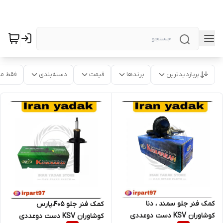
پربازدیدترین
برندها
قیمت
دسته‌بندی
فقط م
کمک فنر جلو سمند ، دنا
کمک فنر جلو 405،پارس
کوشاوران KSV دست دوعددی
کوشاوران KSV دست دوعددی